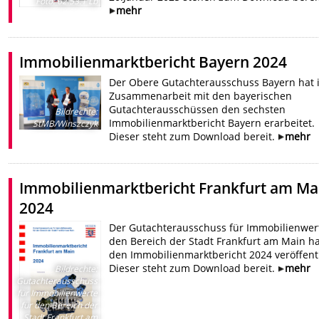
Foto: 62.53.1 Lb
mehr
Immobilienmarktbericht Bayern 2024
Der Obere Gutachterausschuss Bayern hat 
Zusammenarbeit mit den bayerischen
Gutachterausschüssen den sechsten
Bildrechte
:
Immobilienmarktbericht Bayern erarbeitet.
StMB/Winszczyk
Dieser steht zum Download bereit.
mehr
Immobilienmarktbericht Frankfurt am Ma
2024
Der Gutachterausschuss für Immobilienwert
den Bereich der Stadt Frankfurt am Main ha
den Immobilienmarktbericht 2024 veröffentl
Dieser steht zum Download bereit.
mehr
Bildrechte
:
Gutachterausschuss
für Immobilienwerte
für den Bereich der
Stadt Frankfurt am