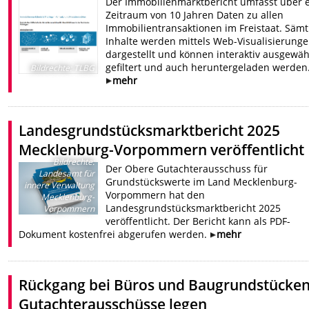
Der Immobilienmarktbericht umfasst über 
Zeitraum von 10 Jahren Daten zu allen
Immobilientransaktionen im Freistaat. Sämt
Inhalte werden mittels Web-Visualisierung
dargestellt und können interaktiv ausgewähl
gefiltert und auch heruntergeladen werden
Bildrechte
:
TLBG
mehr
Landesgrundstücksmarktbericht 2025
Mecklenburg-Vorpommern veröffentlicht
Bildrechte
:
Der Obere Gutachterausschuss für
Landesamt für
Grundstückswerte im Land Mecklenburg-
innere Verwaltung
Vorpommern hat den
Mecklenburg-
Landesgrundstücksmarktbericht 2025
Vorpommern
veröffentlicht. Der Bericht kann als PDF-
Dokument kostenfrei abgerufen werden.
mehr
Rückgang bei Büros und Baugrundstücken
Gutachterausschüsse legen