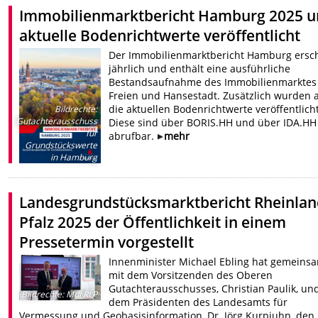
Immobilienmarktbericht Hamburg 2025 
aktuelle Bodenrichtwerte veröffentlicht
Der Immobilienmarktbericht Hamburg ersc
jährlich und enthält eine ausführliche
Bestandsaufnahme des Immobilienmarktes
Freien und Hansestadt. Zusätzlich wurden 
die aktuellen Bodenrichtwerte veröffentlicht
Bildrechte
:
Gutachterausschuss
Diese sind über BORIS.HH und über IDA.HH
für
abrufbar.
mehr
Grundstückswerte
in Hamburg
Landesgrundstücksmarktbericht Rheinlan
Pfalz 2025 der Öffentlichkeit in einem
Pressetermin vorgestellt
Innenminister Michael Ebling hat gemeins
mit dem Vorsitzenden des Oberen
Gutachterausschusses, Christian Paulik, un
Bildrechte
:
MdI RLP
dem Präsidenten des Landesamts für
Vermessung und Geobasisinformation, Dr. Jörg Kurpjuhn, den