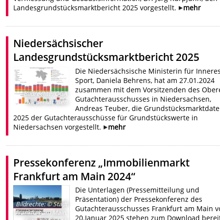
Landesgrundstücksmarktbericht 2025 vorgestellt.
mehr
Niedersächsischer
Landesgrundstücksmarktbericht 2025
Die Niedersächsische Ministerin für Innere
Sport, Daniela Behrens, hat am 27.01.2024
zusammen mit dem Vorsitzenden des Ober
Bildrechte
:
OGA
Gutachterausschusses in Niedersachsen,
Niedersachsen
Andreas Teuber, die Grundstücksmarktdat
2025 der Gutachterausschüsse für Grundstückswerte in
Niedersachsen vorgestellt.
mehr
Pressekonferenz „Immobilienmarkt
Frankfurt am Main 2024“
Die Unterlagen (Pressemitteilung und
Präsentation) der Pressekonferenz des
Bildrechte
:
© Stadt
Gutachterausschusses Frankfurt am Main 
Frankfurt am Main,
20.Januar 2025 stehen zum Download bereit